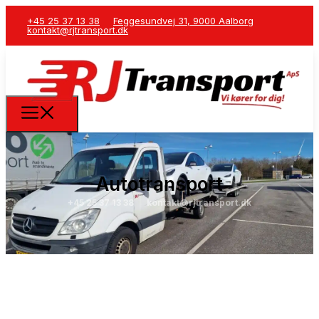
+45 25 37 13 38
Feggesundvej 31, 9000 Aalborg
kontakt@rjtransport.dk
Autotransport
+45 25 37 13 38
kontakt@rjtransport.dk